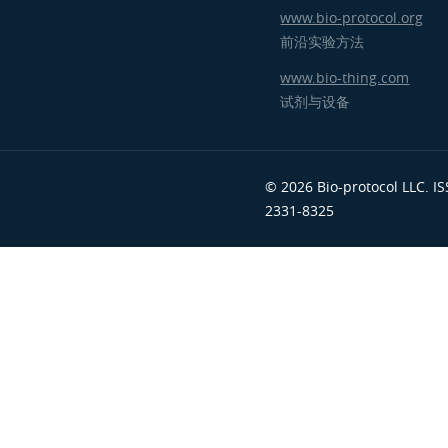
www.bio-protocol.org
前沿实验方法
www.bio-thing.com
试剂与设备
© 2026 Bio-protocol LLC. I
2331-8325